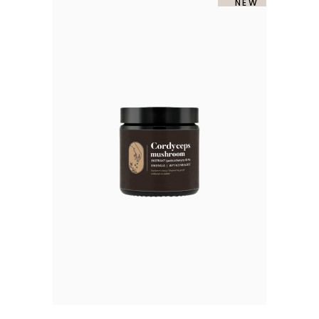
-50%
SOLD
NEW