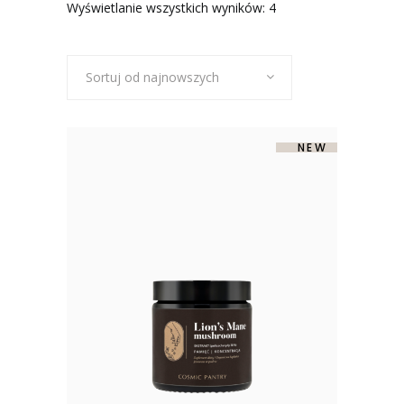
Posortowane
Wyświetlanie wszystkich wyników: 4
według
Sortuj od najnowszych
najnowszych
-50%
SOLD
NEW