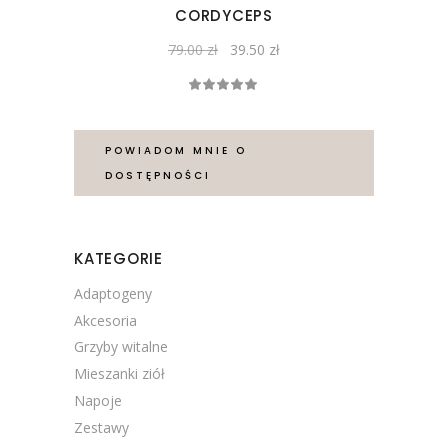
CORDYCEPS
Pierwotna
Aktualna
79.00
zł
39.50
zł
cena
cena
wynosiła:
wynosi:
Oceniono
79.00 zł.
39.50 zł.
5.00
na 5
POWIADOM MNIE O
DOSTĘPNOŚCI
KATEGORIE
Adaptogeny
Akcesoria
Grzyby witalne
Mieszanki ziół
Napoje
Zestawy