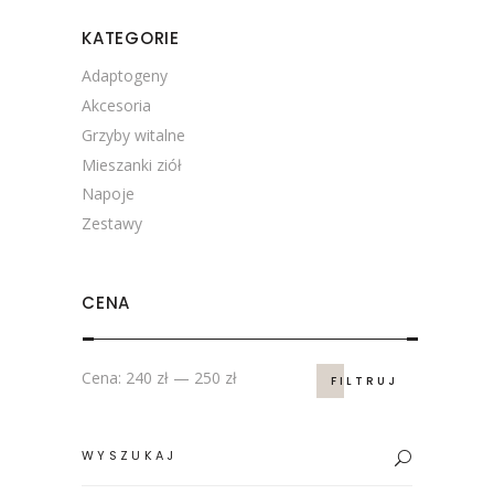
KATEGORIE
Adaptogeny
Akcesoria
Grzyby witalne
Mieszanki ziół
Napoje
Zestawy
CENA
Cena
Cena
Cena:
240 zł
—
250 zł
FILTRUJ
min.
maks.
Search
for: