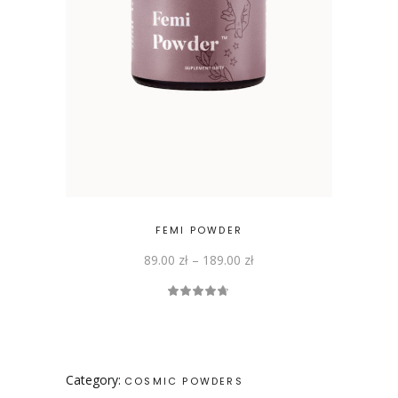
Ten
produkt
ma
wiele
wariantów.
Opcje
można
wybrać
na
stronie
produktu
FEMI POWDER
89.00
zł
–
189.00
zł
Oceniono
4.64
na 5
Category:
COSMIC POWDERS