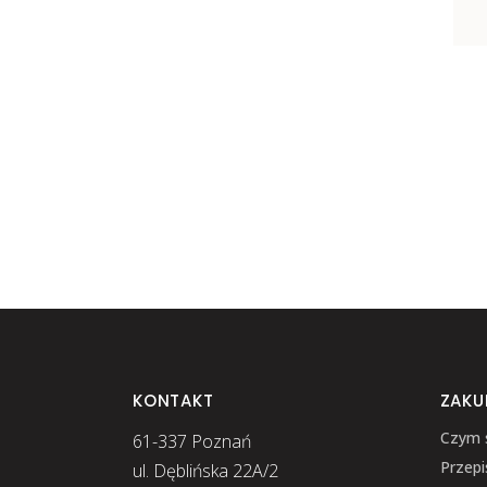
KONTAKT
ZAKU
Czym 
61-337 Poznań
Przepi
ul. Dęblińska 22A/2