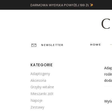
DARMOWA WYSYŁKA POWYŻEJ 199 ZŁ
HOME
NEWSLETTER
KATEGORIE
Adap
Adaptogeny
rośl
Akcesoria
doda
Grzyby witalne
Mieszanki ziół
Napoje
Wyśw
Zestawy