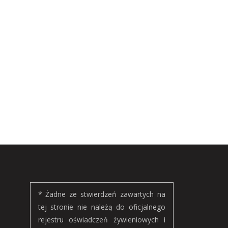
* Żadne ze stwierdzeń zawartych na
tej stronie nie należą do oficjalnego
rejestru oświadczeń żywieniowych i