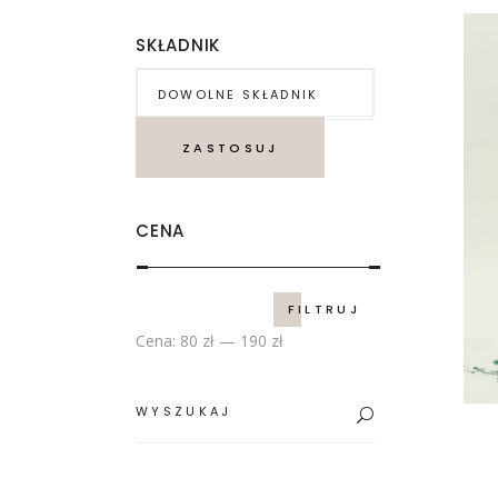
SKŁADNIK
ZASTOSUJ
CENA
Cena
Cena
FILTRUJ
min.
maks.
Cena:
80 zł
—
190 zł
Search
for: