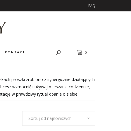
FAQ
KONTAKT
0
ach proszki zrobiono z synergicznie działających
chcesz wzmocnić i używaj mieszanki codziennie,
tację w prawdziwy rytuał dbania o siebie.
Sortuj od najnowszych