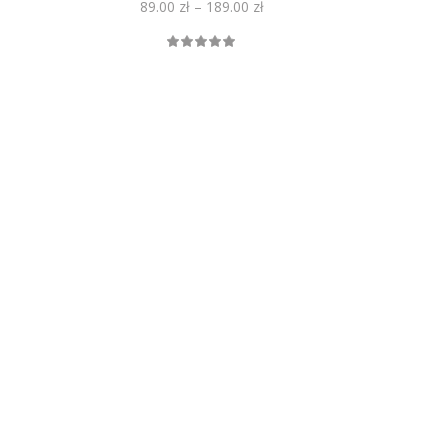
89.00
zł
–
189.00
zł
eniono
Oceniono
4.93
na 5