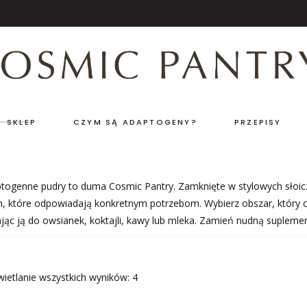
SKLEP
CZYM SĄ ADAPTOGENY?
PRZEPISY
togenne pudry to duma Cosmic Pantry. Zamknięte w stylowych słoiczk
in, które odpowiadają konkretnym potrzebom. Wybierz obszar, który 
jąc ją do owsianek, koktajli, kawy lub mleka. Zamień nudną suplemen
Posortowane
ietlanie wszystkich wyników: 4
według