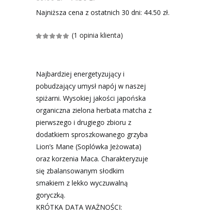
cena
cena
wynosiła:
wynosi:
Najniższa cena z ostatnich 30 dni:
44.50
zł
.
89.00 zł.
44.50 zł.
(
1
opinia klienta)
Oceniony
1
5.00
na 5
na
podstawie
oceny
klienta
Najbardziej energetyzujący i
pobudzający umysł napój w naszej
spiżarni. Wysokiej jakości japońska
organiczna zielona herbata matcha z
pierwszego i drugiego zbioru z
dodatkiem sproszkowanego grzyba
Lion’s Mane (Soplówka Jeżowata)
oraz korzenia Maca. Charakteryzuje
się zbalansowanym słodkim
smakiem z lekko wyczuwalną
goryczką.
KRÓTKA DATA WAŻNOŚCI: