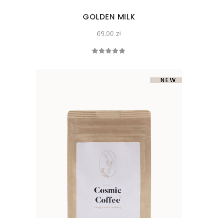
GOLDEN MILK
69.00
zł
Oceniono
5.00
na 5
SOLD
NEW