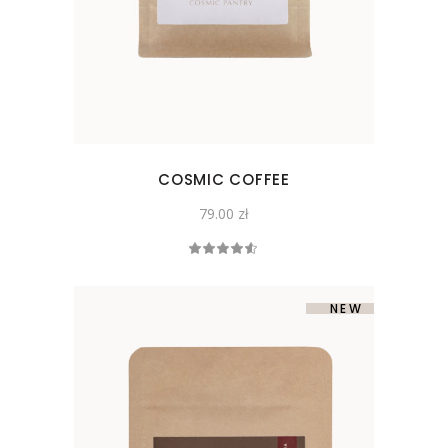
COSMIC COFFEE
79.00
zł
Oceniono
4.50
na 5
-24%
SOLD
NEW