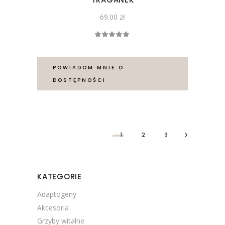
69.00
zł
Oceniono
5.00
na 5
POWIADOM MNIE O
DOSTĘPNOŚCI
1
2
3
KATEGORIE
Adaptogeny
Akcesoria
Grzyby witalne