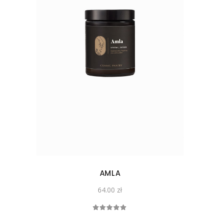
AMLA
64.00
zł
Oceniono
5.00
na 5