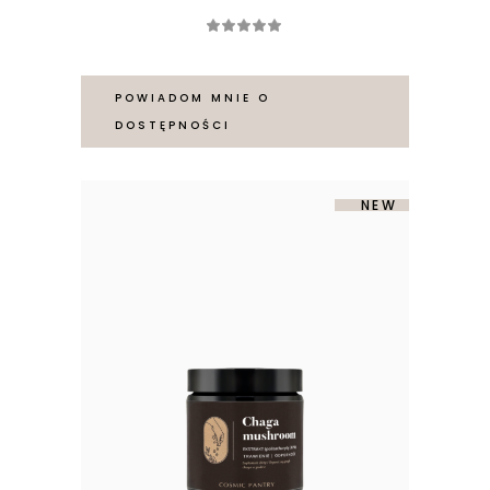
Oceniono
5.00
na 5
POWIADOM MNIE O
DOSTĘPNOŚCI
-50%
SOLD
NEW