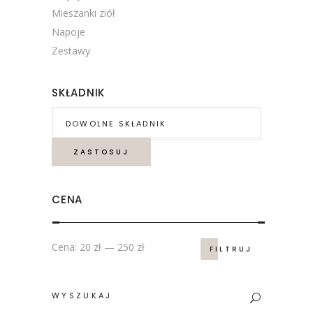
Mieszanki ziół
Napoje
Zestawy
SKŁADNIK
ZASTOSUJ
CENA
Cena
Cena
Cena:
20 zł
—
250 zł
FILTRUJ
min.
maks.
Search
for: