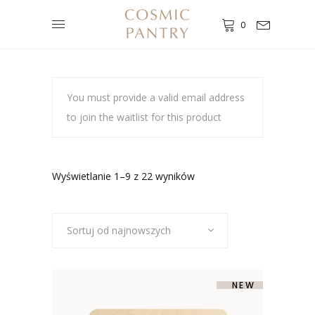
0
You must provide a valid email address
to join the waitlist for this product
Posortowane
Wyświetlanie 1–9 z 22 wyników
według
Sortuj od najnowszych
najnowszych
SOLD
NEW