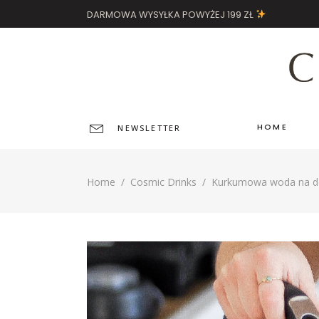
DARMOWA WYSYŁKA POWYŻEJ 199 ZŁ
HOME
NEWSLETTER
Home
/
Cosmic Drinks
/
Kurkumowa woda na do