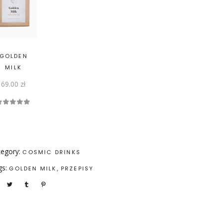
GOLDEN
MILK
69.00
zł
Oceniono
5.00
na 5
egory:
COSMIC DRINKS
gs:
GOLDEN MILK
PRZEPISY