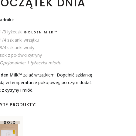
POCZĄTEK DNIA
adniki:
1/3 łyżeczki
GOLDEN MILK™
1/4 szklanki wrzątku
3/4 szklanki wody
sok z połówki cytryny
Opcjonalnie: 1 łyżeczka miodu
lden Milk™
zalać wrzątkiem. Dopełnić szklankę
dą w temperaturze pokojowej, po czym dodać
 z cytryny i miód.
YTE PRODUKTY:
SOLD