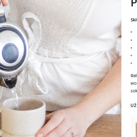
Skł
Go
wo
sok
UŻ