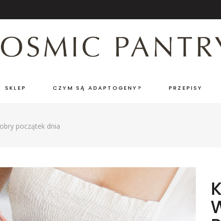
SKLEP
CZYM SĄ ADAPTOGENY?
PRZEPISY
bry początek dnia