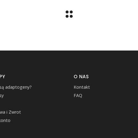
PY
O NAS
są adaptogeny?
Kontakt
sy
FAQ
wa i Zwrot
konto