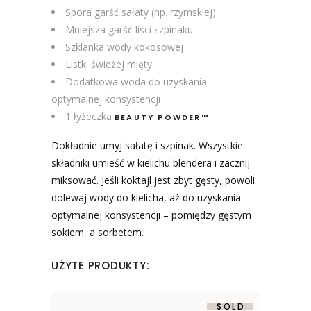
Spora garść sałaty (np. rzymskiej)
Mniejsza garść liści szpinaku
Szklanka wody kokosowej
Listki świeżej mięty
Dodatkowa woda do uzyskania
optymalnej konsystencji
1 łyżeczka
BEAUTY POWDER™
Dokładnie umyj sałatę i szpinak. Wszystkie
składniki umieść w kielichu blendera i zacznij
miksować. Jeśli koktajl jest zbyt gęsty, powoli
dolewaj wody do kielicha, aż do uzyskania
optymalnej konsystencji – pomiędzy gęstym
sokiem, a sorbetem.
UŻYTE PRODUKTY:
SOLD