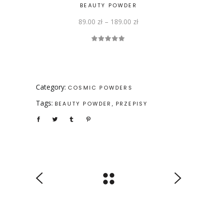
produktu
BEAUTY POWDER
89.00
zł
–
189.00
zł
Oceniono
4.88
na 5
Category:
COSMIC POWDERS
Tags:
BEAUTY POWDER
PRZEPISY