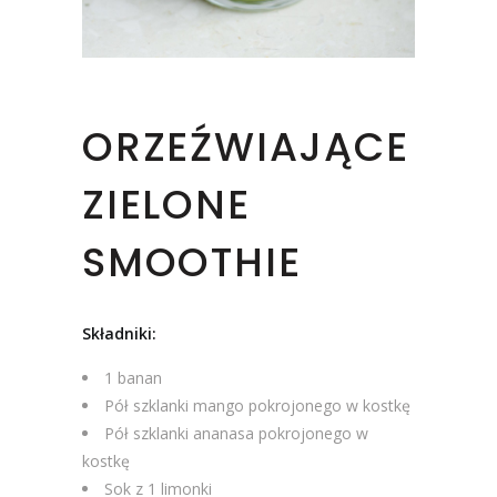
ORZEŹWIAJĄCE
ZIELONE
SMOOTHIE
Składniki:
1 banan
Pół szklanki mango pokrojonego w kostkę
Pół szklanki ananasa pokrojonego w
kostkę
Sok z 1 limonki